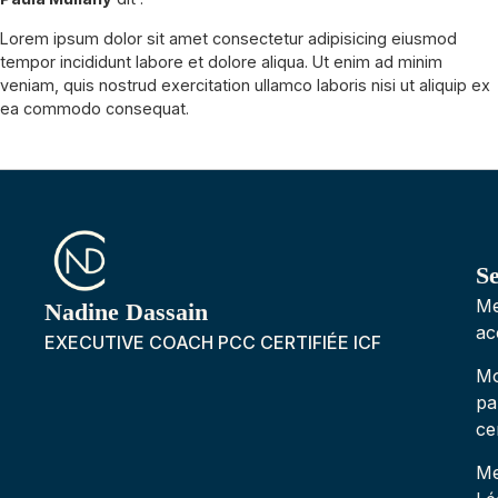
Lorem ipsum dolor sit amet consectetur adipisicing eiusmod
tempor incididunt labore et dolore aliqua. Ut enim ad minim
veniam, quis nostrud exercitation ullamco laboris nisi ut aliquip ex
ea commodo consequat.
Se
M
Nadine Dassain
ac
EXECUTIVE COACH PCC CERTIFIÉE ICF
M
pa
ce
Me