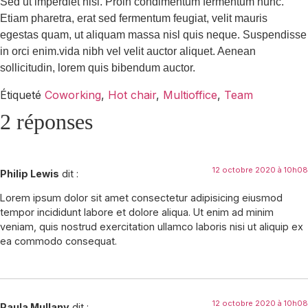
Sed ut imperdiet nisi. Proin condimentum fermentum nunc.
Etiam pharetra, erat sed fermentum feugiat, velit mauris
egestas quam, ut aliquam massa nisl quis neque. Suspendisse
in orci enim.vida nibh vel velit auctor aliquet. Aenean
sollicitudin, lorem quis bibendum auctor.
Étiqueté
Coworking
,
Hot chair
,
Multioffice
,
Team
2 réponses
12 octobre 2020 à 10h08
Philip Lewis
dit :
Lorem ipsum dolor sit amet consectetur adipisicing eiusmod
tempor incididunt labore et dolore aliqua. Ut enim ad minim
veniam, quis nostrud exercitation ullamco laboris nisi ut aliquip ex
ea commodo consequat.
12 octobre 2020 à 10h08
Paula Mullany
dit :